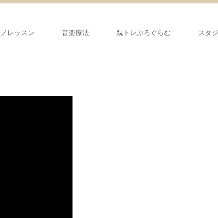
アノレッスン
音楽療法
親トレぷろぐらむ
スタ