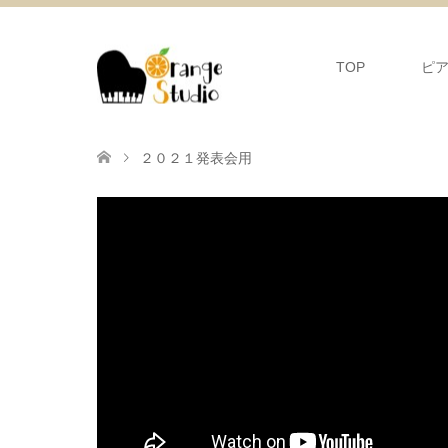
TOP
ピ
２０２１発表会用