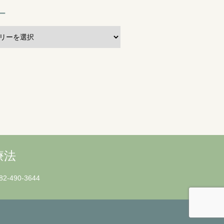
ー
療法
82-490-3644