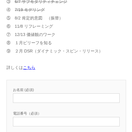
③
6/7 サブモダリティチェンジ
④
7/19 モデリング
⑤ 8/2 肯定的意図 （振替）
⑥ 11/8 リフレーミング
⑦ 12/13 価値観のワーク
⑧ １月ビリーフを知る
⑨ ２月 DSR（ダイナミック・スピン・リリース）
詳しくは
こちら
お名前 (必須)
電話番号（必須）