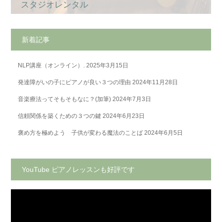
スタジオレンタル
新着記事
NLP講座（オンライン）.
2025年3月15日
発達障がいの子にピアノが良い３つの理由
2024年11月28日
音楽療法ってそもそもなに？(加筆)
2024年7月3日
信頼関係を築くための３つの鍵
2024年6月23日
褒め方を極めよう 子供が変わる魔法のことば
2024年6月5日
YouTube ピアノレッスンも好評です
動
画
プ
レ
ー
ヤ